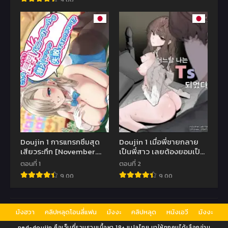
Doujin 1 การแทรกซึมสุด
Doujin 1 เมื่อพี่ชายกลาย
เสียวระทึก [November.
เป็นพี่สาว เลยต้องยอมเป็น
(nanohana)] Konna
ตุ๊กตาบำเรอกามให้น้องชาย
ตอนที่ 1
ตอนที่ 2
Nagachichi Bunnygirl ga
9.00
9.00
Sennyuu Mission
Shippai Suru Wake ga
Nai! (Blue Archive)
มังฮวา
คลิปหลุดโอนลี่แฟน
มังงะ
คลิปหลุด
หนังเอวี
มังงะ
ped-doujin คือเว็บที่รวมรวมเนื้อหา 18+ แปลไทย มาให้ทุกคนได้เลือกอ่าน