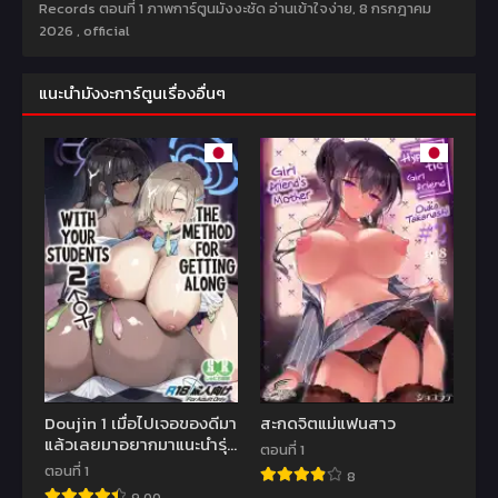
Records ตอนที่ 1 ภาพการ์ตูนมังงะชัด อ่านเข้าใจง่าย,
8 กรกฎาคม
2026
,
official
แนะนำมังงะการ์ตูนเรื่องอื่นๆ
Doujin 1 เมื่อไปเจอของดีมา
สะกดจิตแม่แฟนสาว
แล้วเลยมาอยากมาแนะนำรุ่น
ตอนที่ 1
น้องต่อ
ตอนที่ 1
8
9.00