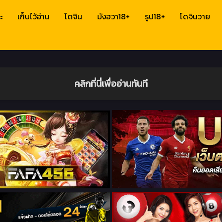
ะ
เก็บไว้อ่าน
โดจิน
มังฮวา18+
รูป18+
โดจินวาย
คลิกที่นี่เพื่ออ่านทันที