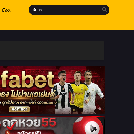
มังงะ