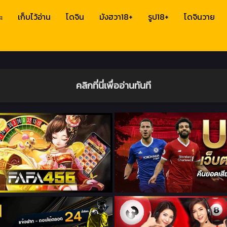
ะ
เก็บไว้อ่าน
โดจิน
มังฮวา18+
รูป18+
โดจินวาย
คลิกที่นี่เพื่ออ่านทันที