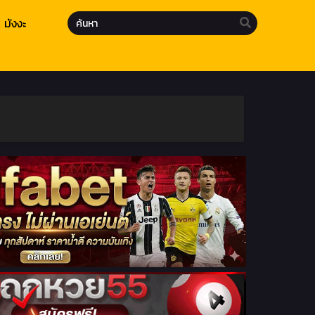
มังงะ