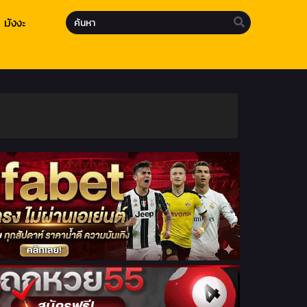
มังงะ