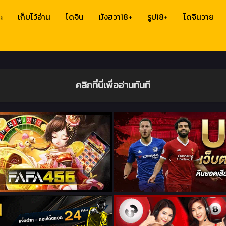
ะ
เก็บไว้อ่าน
โดจิน
มังฮวา18+
รูป18+
โดจินวาย
คลิกที่นี่เพื่ออ่านทันที