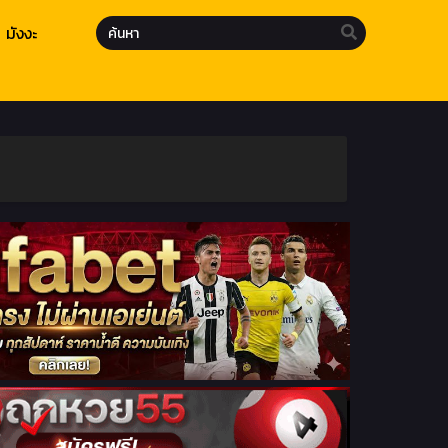
มังงะ