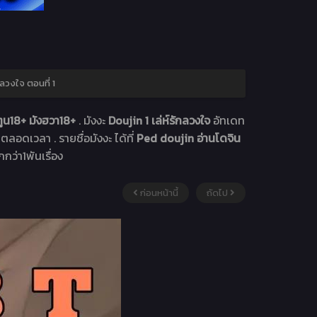
กลวงใจ ตอนที่ 1
ูน18+ มังฮวา18+
. มังงะ
Doujin 1 เล่ห์รักลวงใจ
อัทเดท
ทตลอดเวลา . รายชื่อมังงะ ได้ที่
Ped doujin อ่านโดจิน
กกว่า1พันเรื่อง
ก่อนหน้านี้
ถัดไป