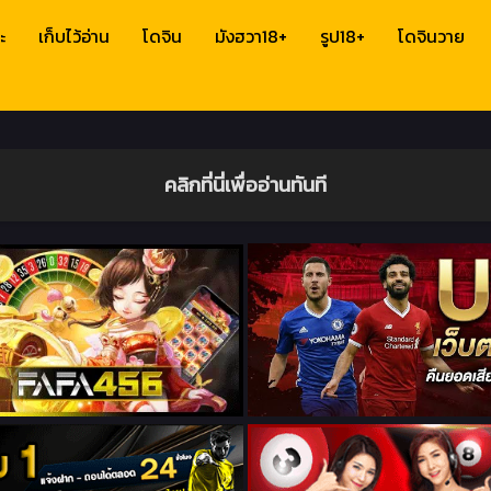
ะ
เก็บไว้อ่าน
โดจิน
มังฮวา18+
รูป18+
โดจินวาย
คลิกที่นี่เพื่ออ่านทันที