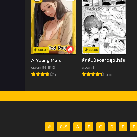
COLOR
COLOR
A Young Maid
ลักลับน้องสาวสุดน่ารัก
ตอนที่ 56 END
ตอนที่ 1
8
9.00
#
0-9
A
B
C
D
E
F