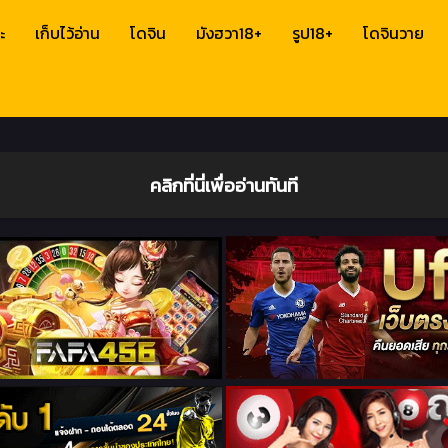
ะ
เก็บไว้อ่าน
โดจิน
มังฮวา18+
รูป18+
โดจินวาย
คลิกที่นี่เพื่ออ่านทันที