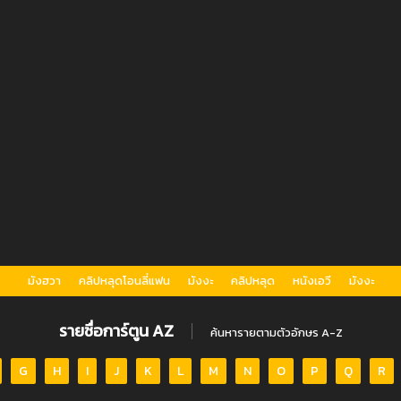
มังฮวา
คลิปหลุดโอนลี่แฟน
มังงะ
คลิปหลุด
หนังเอวี
มังงะ
รายชื่อการ์ตูน AZ
ค้นหารายตามตัวอักษร A-Z
G
H
I
J
K
L
M
N
O
P
Q
R