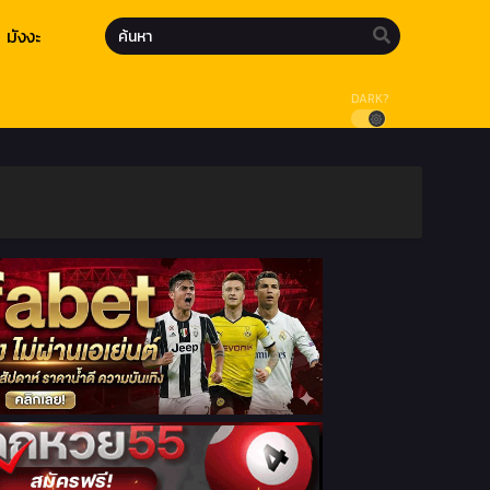
มังงะ
DARK?