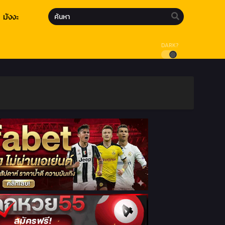
มังงะ
DARK?