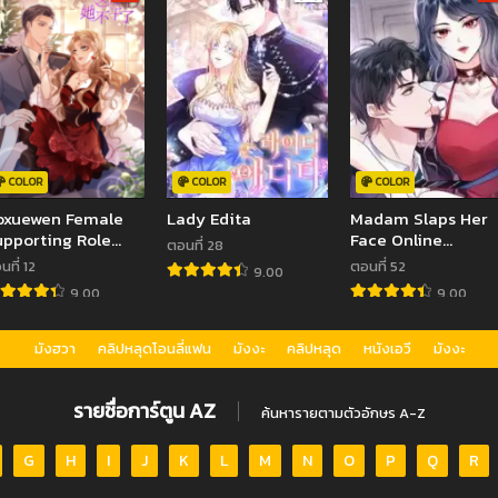
COLOR
COLOR
COLOR
oxuewen Female
Lady Edita
Madam Slaps Her
pporting Role
Face Online
ตอนที่ 28
he Quit
Everyday
นที่ 12
ตอนที่ 52
9.00
9.00
9.00
มังฮวา
คลิปหลุดโอนลี่แฟน
มังงะ
คลิปหลุด
หนังเอวี
มังงะ
รายชื่อการ์ตูน AZ
ค้นหารายตามตัวอักษร A-Z
G
H
I
J
K
L
M
N
O
P
Q
R