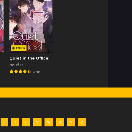
COLOR
Quiet in the Office!
ตอนที่ 13
9.00
S
T
U
V
W
X
Y
Z