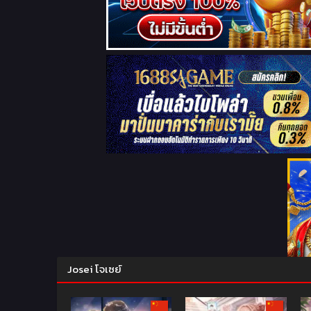
Josei โจเซย์