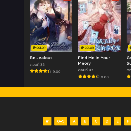
COLOR
COLOR
Be Jealous
Find Me In Your
G
Meory
Su
ตอนที่ 38
S
ตอนที่ 97
ตอ
9.00
9.00
#
0-9
A
B
C
D
E
F