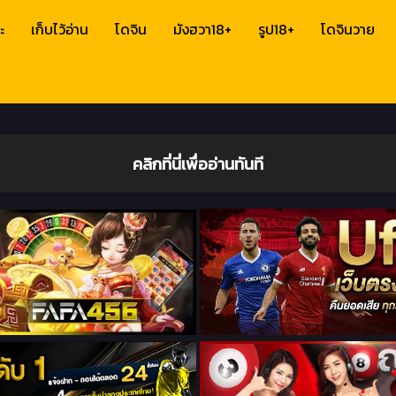
ะ
เก็บไว้อ่าน
โดจิน
มังฮวา18+
รูป18+
โดจินวาย
คลิกที่นี่เพื่ออ่านทันที