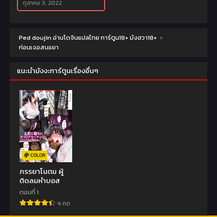
ตุลาคม 3, 2022
Ped doujin อ่านโดจินแปลไทย การ์ตูน18+ มังฮวา18+
›
ก่อนเจอสนธยา
แนะนำมังงะการ์ตูนเรื่องอื่นๆ
COLOR
ภรรยาโนตม ผู้
ติดลมหำบอส
ตอนที่ 1
9.00