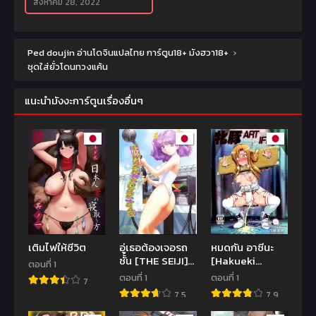
สิงหาคม 28, 2022
Ped doujin อ่านโดจินแปลไทย การ์ตูน18+ มังฮวา18+
›
ชุดใส่ยั่วโดนทวงแค้น
แนะนำมังงะการ์ตูนเรื่องอื่นๆ
เติมไฟให้ชีวิต
อู่เธอต้องเจอรถ
หมดกัน อาซีนะ
ชั้น [THE SEIJI]
[Hakueki
ตอนที่ 1
Hamichichi
Shobou (A-
ตอนที่ 1
ตอนที่ 1
7
Onee-san
Teru Haito)]
7.5
7.9
~Kinyoubi wa
Sow ART IFLINE
Hentai~ Ch. 1 –
(Sword Art