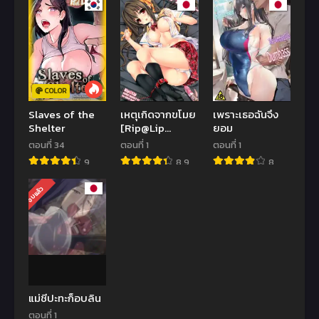
I Wash Your
Online)
Car
COLOR
Slaves of the
เหตุเกิดจากขโมย
เพราะเธอฉันจึง
Shelter
[Rip@Lip
ยอม
(Mizuhara
ตอนที่ 34
ตอนที่ 1
ตอนที่ 1
Yuu)] Ikenai
9
8.9
8
Koto | We Can’t
Do That
จบแล้ว
แม่ชีปะทะก็อบลิน
ตอนที่ 1