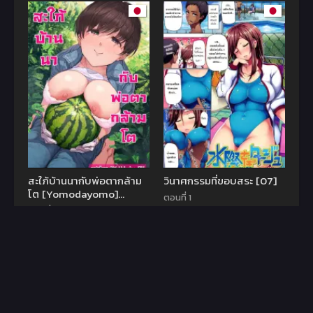
สะใภ้บ้านนากับพ่อตากล้าม
วินาศกรรมที่ขอบสระ [07]
โต [Yomodayomo]
ตอนที่ 1
Nouka no Yome to
ตอนที่ 1
7.5
Zetsurin Gifu Totsuida
8
sakide Mateeita no ha
Tetoriashitori
Tanetsuke Choukyou
sareru Hibi deshita
มังฮวา
คลิปหลุดโอนลี่แฟน
มังงะ
คลิปหลุด
หนังเอวี
มังงะ
ped-doujin คือเว็บที่รวมรวมเนื้อหา 18+ แปลไทย มาให้ทุกคนได้เลือกอ่าน
อัพเดตตลอด24ชั่วโมง มีหลากหลายแนวให้ทุกคนได้ค้นหาไม่ว่าจะเป็นแนวญี่ปุ่น