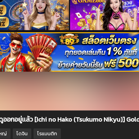
นี้ดูออกอยู่เเล้ว [Ichi no Hako (Tsukumo Nikyu)] Go
หญ่
โดจิน
โรแมนติก