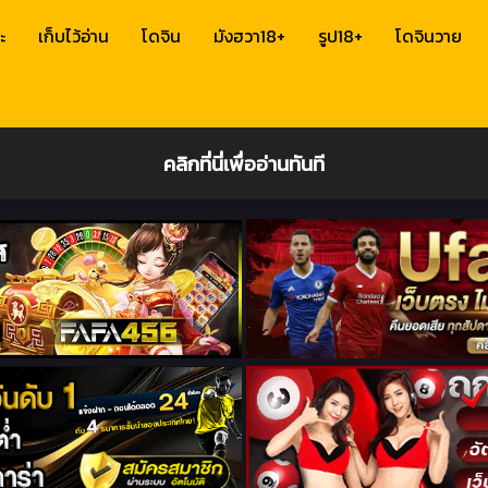
ะ
เก็บไว้อ่าน
โดจิน
มังฮวา18+
รูป18+
โดจินวาย
คลิกที่นี่เพื่ออ่านทันที