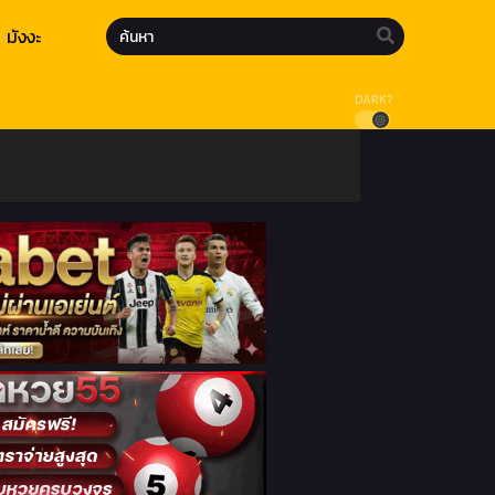
มังงะ
DARK?