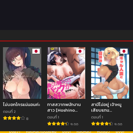
ไม่บอกใครแน่นอนค่ะ
ทาสสวาทพนักงาน
สามีไม่อยู่ เจ้าหนู
สาว [Hoshino
เสียบแทน
ตอนที่ 2
Ryuichi]
[Yumenekoya
ตอนที่ 1
ตอนที่ 1
8
Hataraku Onee-
(Muunyan)] Kuro
9.00
9.00
san wa Back ga
Gal Hitozuma to
มังฮวา
คลิปหลุดโอนลี่แฟน
มังงะ
คลิปหลุด
หนังเอวี
มังงะ
Osuki – A Working
Natsuyasumi