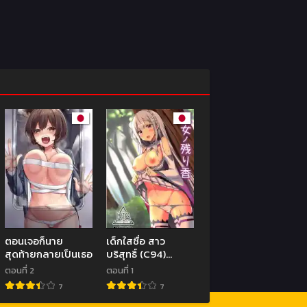
ตอนเจอก็นาย
เด็กใสซื่อ สาว
สุดท้ายกลายเป็นเธอ
บริสุทธิ์ (C94)
[Chelsea lip
ตอนที่ 2
ตอนที่ 1
(Minato
7
7
Yoshihiro)] Majo
no nokoriga