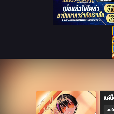
เเค่
นมใ