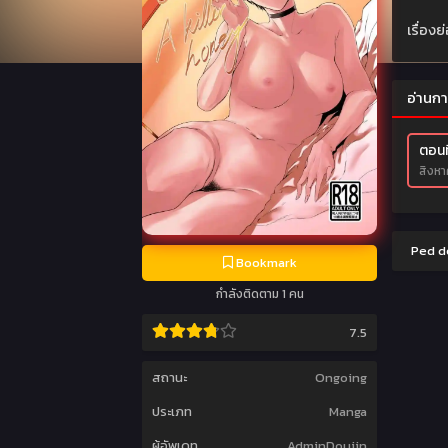
เรื่องย
อ่านกา
ตอนที
สิงห
Ped do
Bookmark
กำลังติดตาม 1 คน
7.5
สถานะ
Ongoing
ประเภท
Manga
ผู้อัพเดท
AdminDoujin