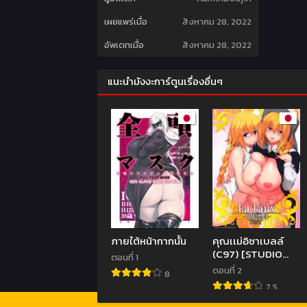
เผยแพร่เมื่อ
สิงหาคม 28, 2022
อัพเดทเมื่อ
สิงหาคม 28, 2022
แนะนำมังงะการ์ตูนเรื่องอื่นๆ
ภายใต้หน้ากากนั้น
คุณเเม่อิซาเบลล์
(C97) [STUDIO
ตอนที่ 1
TIAMAT
ตอนที่ 2
8
(TANABE)] La
7.5
faux -Kaitai
Seibo- (Fate