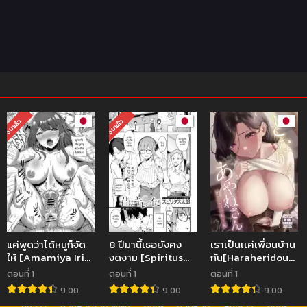
จบแล้ว
จบแล้ว
แค่พูดว่าได้หนูก็จัด
8 ปีมานี้เธอยังคง
เราเป็นเเค่เพื่อนบ้าน
ให้ [Amamiya Iria]
งดงาม [Spiritus
กัน[Haraheridou
Ii yo to Itte Just
Tarou] Kimi ha
(Herio)] Tonari no
ตอนที่ 1
ตอนที่ 1
ตอนที่ 1
say yes
kirei da
Ayane-san
9.00
9.00
9.00
Desaki Battari
มังฮวา
คลิปหลุดโอนลี่แฟน
มังงะ
คลิปหลุด
หนังเอวี
มังงะ