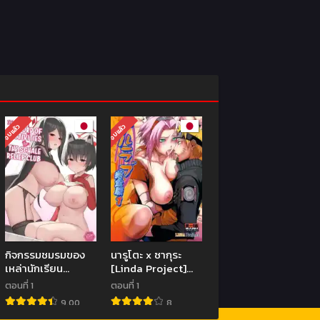
จบแล้ว
จบแล้ว
กิจกรรมชมรมของ
นารูโตะ x ซากุระ
เหล่านักเรียน
[Linda Project]
[Higedokoro
Naru Love 7
ตอนที่ 1
ตอนที่ 1
(Alapi)]Schale
9.00
8
Houshibu