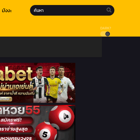
มังงะ
DARK?