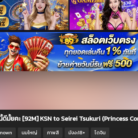
ี้ดีมั้ยคะ [92M] KSN to Seirei Tsukuri (Princess C
known
นมใหญ่
ภาพสี
มังงะ18+
โดจิน