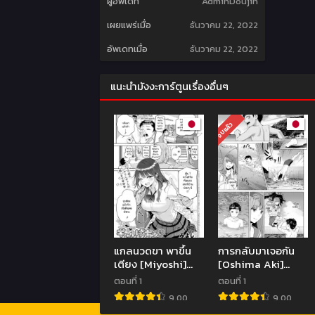
ผู้อัพเดท
AdminDoujin
เผยแพร่เมื่อ
ธันวาคม 22, 2022
อัพเดทเมื่อ
ธันวาคม 22, 2022
แนะนำมังงะการ์ตูนเรื่องอื่นๆ
จบแล้ว
แกลนวดขา พาขึ้น
การกลับมาเจอกัน
เตียง [Miyoshi]
[Oshima Aki]
Gal gecchu
Saikai
ตอนที่ 1
ตอนที่ 1
9.00
9.00