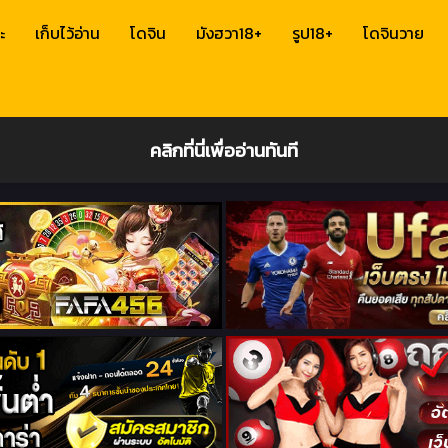
ะ
เก็บไว้อ่าน
โดจิน
มังฮวา18+
รูป18+
โดจินวาย
คลิกที่นี่เพื่ออ่านทันที