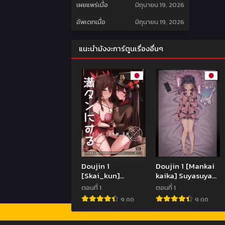
เผยแพร่เมื่อ
มิถุนายน 19, 2026
อัพเดทเมื่อ
มิถุนายน 19, 2026
แนะนำมังงะการ์ตูนเรื่องอื่นๆ
Doujin 1
Doujin 1 [Mankai
[Skai_kun]
kaika] Suyasuya
Mantan ni Suru!!!
na Kokoro-chan
ตอนที่ 1
ตอนที่ 1
– Fill Them Up
ni itazura shi
9.00
9.00
(Genshin Impact,
chaou
Honkai Star Rail)
(decensored)