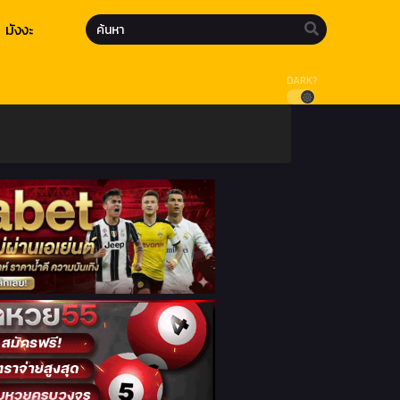
มังงะ
DARK?