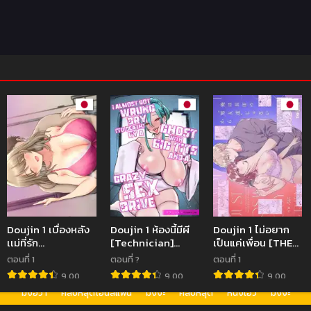
Doujin 1 เบื่องหลัง
Doujin 1 ห้องนี้มีผี
Doujin 1 ไม่อยาก
เเม่ที่รัก
[Technician]
เป็นแค่เพื่อน [THE
[Tarobaumu]
Seiyoku Tsuyo
Waidan (Yasuda
ตอนที่ 1
ตอนที่ ?
ตอนที่ 1
Boku no Kaa-
Sugi Naga Chichi
Meshimeshi,
9.00
9.00
9.00
chan ga
Yuurei-chan ni
Roni)] Saenai
มังฮวา
คลิปหลุดโอนลี่แฟน
มังงะ
คลิปหลุด
หนังเอวี
มังงะ
Hikikomori Neet
Shinu Sunzen
Dōki no
Debu Aniki no
Made Shiboritora
Kobayashi wa