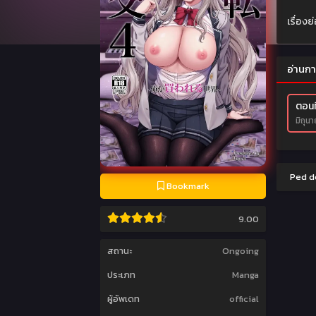
เรื่องย
อ่านกา
ตอนที
มิถุน
Ped do
Bookmark
9.00
สถานะ
Ongoing
ประเภท
Manga
ผู้อัพเดท
official