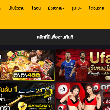
ะ
เก็บไว้อ่าน
โดจิน
มังฮวา18+
รูป18+
โดจินวาย
คลิกที่นี่เพื่ออ่านทันที