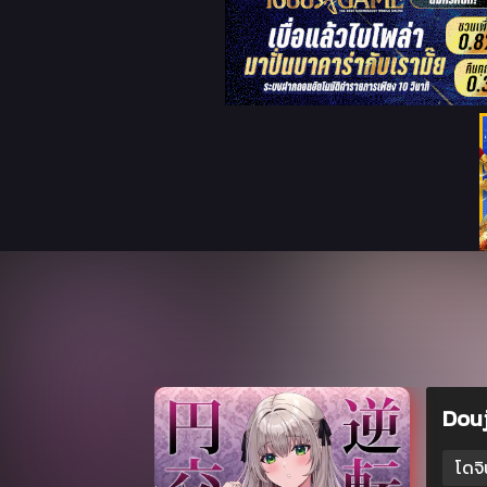
Douj
โดจิ