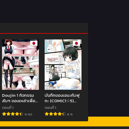
Doujin 1 กิจกรรม
บันทึกของเอนะกับฟุ
ลับๆ ของเหล่าเพื่อน
กะ (COMIC1☆5)
1
[MeltdoWN
ตอนที่ 1
ตอนที่ 1
COmet (Yukiu
9.00
8.9
Con)] Ena & Fuuka
no Hon! | Ena &
Fuuka’s book!