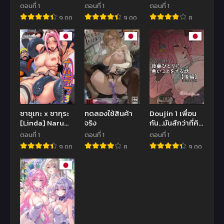
[Sanbalkin]
นักเรียนสาวผู้น่า
ตอนที่ 1
ตอนที่ 1
ตอนที่ 1
Half Gimai to
รัก 3
9.00
9.00
8
no Amai
Nichijou to
Noumitsu Sex
ซาซุเกะ x ซากุระ
ทดลองใช้สินค้า
Doujin 1 เพื่อน
[Linda] Naru
จริง
กัน…มันส์กว่าที่คิด
Love
| [Dokuneko
ตอนที่ 1
ตอนที่ 1
ตอนที่ 1
Noil] Gotou
9.00
8
9.00
Hitori ni Warui
Koto o Suru
Hanashi
(Bocchi the
Rock!) – Part 2