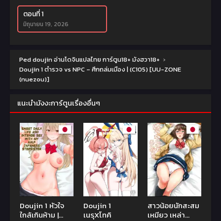
ตอนที่ 1
มิถุนายน 19, 2026
Ped doujin อ่านโดจินแปลไทย การ์ตูน18+ มังฮวา18+
›
Doujin 1 ตำรวจ vs NPC – ศึกถล่มเมือง | (C105) [UU-ZONE
(nuezou)]
แนะนำมังงะการ์ตูนเรื่องอื่นๆ
Doujin 1 หัวใจ
Doujin 1
สาวน้อยนักสะสม
ใกล้เกินห้าม |
เนรุXโทคิ
เหมียว เหล่า