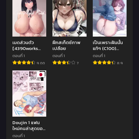
เมดส่วนตัว
ฝึกสเก็ตซ์ภาพ
เป็นเพราะฝันนั้น
[4390works
เปลือย
แท้ๆ (C100)
(Natsuishi
[OrangeMaru
ตอนที่ 1
ตอนที่ 1
ตอนที่ 1
Nana)]
(YD)] Murasaki
9.00
7
8.9
Gokuama
no Yume
Yonpakugan
No Maid San-
Super Sweet
Crazy-eyed
Maid
Doujin 1 แฟน
ใหม่คนล่าสุดของ
แฟนเก่า [Silver
ตอนที่ 1