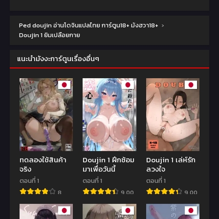
Ped doujin อ่านโดจินแปลไทย การ์ตูน18+ มังฮวา18+
›
Doujin 1 ยิมเปลือยกาย
แนะนำมังงะการ์ตูนเรื่องอื่นๆ
ทดลองใช้สินค้า
Doujin 1 ฝึกซ้อม
Doujin 1 เล่ห์รัก
จริง
มาเพื่อวันนี้
ลวงใจ
ตอนที่ 1
ตอนที่ 1
ตอนที่ 1
8
9.00
9.00