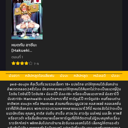
หมดกัน อาซีนะ
[Hakueki
Shobou (A-
ตอนที่ 1
Teru Haito)]
7.9
Sow ART IFLINE
(Sword Art
มังฮวา
คลิปหลุดโอนลี่แฟน
มังงะ
คลิปหลุด
หนังเอวี
มังงะ
Online)
ped-doujin คือเว็บที่รวมรวมเนื้อหา 18+ แปลไทย มาให้ทุกคนได้เลือกอ่าน
อัพเดตตลอด24ชั่วโมง มีหลากหลายแนวให้ทุกคนได้ค้นหาไม่ว่าจะเป็นแนวญี่ปุ่น
โดจิน โดจินโป๊ โดจิน18+ มังงะโป๊ มังงะ18+ หรือจะเป็นแนวเกาหลี มังฮวาโป๊
มังฮวา18+ Manhwa18+ แบบไทยๆเราก็มี การ์ตูนโป๊ การ์ตูน18+ คนที่ชอบต่าง
ชาติพวก doujin หรือ Manhwa ส่วนคนที่ชอบดูรูปสวย คอสเพลย์ คอลเลคชั่น
เราก็มีให้เลือกสรร พวกเรารวบรวมหลากหลายแนวมาไว้ที่นี่ หมดแล้วไม่ว่าจะเป็น
แนวนักเรียน คุณครู ซาดิส ข่มขืน ฮาเร็ม สาวแว่น สาวดุ้น นมใหญ่ นมเล็ก ภาพสี
หรือขาวดำ หรืออื่นอีกมากมายเนื้อหาการ์ตูนที่มีให้ติดตามไม่รู้จบสนุกกับเรื่อง
ราวรักๆใคร่ๆ พลิกกลับไปมาเข้ามาแล้วรับรองออกไม่ได้ เลือกดูให้ตาแฉะตัว
แห้งกันไปข้าง หากคุณกำลังมีอารมณ์ อย่ากลัวที่จะเข้า มาระบายกับพวกเราผล