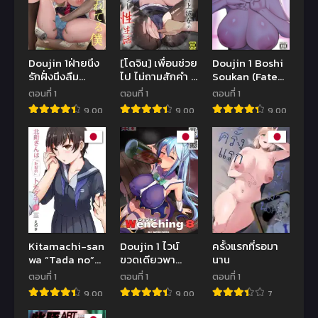
Doujin 1ฝ่ายนึง
[โดจิน] เพื่อนช่วย
Doujin 1 Boshi
รักฝั่งนึงลืม
ไป ไม่ถามสักคำ 1
Soukan (Fate
[Darunekohanten]
| [Azarashi no
Grand Order)
ตอนที่ 1
ตอนที่ 1
ตอนที่ 1
Osananajimi o
Otoshimono
9.00
9.00
9.00
wasure teru
(Marumai)]
boku, netora re
Enkyori Renai
teru gyaru
chu, Boku no
Jiman na
Toshiue
Kanojo no
Yarisa Sei
Seikatsu – Part
1
Kitamachi-san
Doujin 1 ไวน์
ครั้งแรกที่รอมา
wa “Tada no”
ขวดเดียวพา
นาน
Tomodachi
ใจแตก
ตอนที่ 1
ตอนที่ 1
ตอนที่ 1
9.00
9.00
7