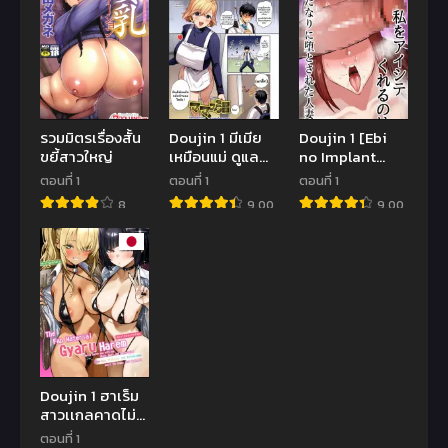
(Re:Zero kara
Hajimeru
Isekai
Seikatsu)
รวมมิตรเรื่องสั้น
Doujin 1 มีเมีย
Doujin 1 [Ebi
ขยี้สาวใหญ่
เหมือนแม่ ดูแล
no Implant
เหมือนลูก
(Shrimp Cake)]
ตอนที่ 1
ตอนที่ 1
ตอนที่ 1
Watashi o
8
9.00
9.00
Aishite Kureru
no wa | Give Me
Your Love Thai
translation
Doujin 1 ฮาเร็ม
สาวเเกลคาดไม่
ถึง
ตอนที่ 1