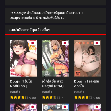
Ped doujin อ่านโดจินแปลไทย การ์ตูน18+ มังฮวา18+
›
Doujin 1 หวนคืน 15 ปี ความสัมพันธ์ลับ 1.2
แนะนำมังงะการ์ตูนเรื่องอื่นๆ
Doujin 1 ใบไม้
เด็กใสซื่อ สาว
Doujin 1 เล่ห์รัก
ผลิที่มีเธอ |
บริสุทธิ์ (C94)
ลวงใจ
[Homunculus]
[Chelsea lip
ตอนที่ 1
ตอนที่ 1
ตอนที่ 1
Haru o Ou
(Minato
9.00
7
9.00
Yoshihiro)]
Majo no
nokoriga