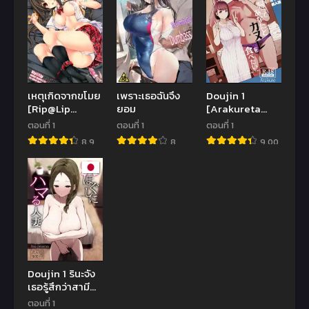
de Akogare no
Oshigoto
Anoko-tachi to
Ecchi
Shimakuru
Mob
Boukensha
(Kono
เหตุเกิดจากขโมย
เพราะเธอฉันจึง
Doujin 1
Subarashii
[Rip@Lip
ยอม
[Arakureta
Sekai ni
(Mizuhara
Monotachi
ตอนที่ 1
ตอนที่ 1
ตอนที่ 1
Syukufuku o!)
Yuu)] Ikenai
(Arakure)]
8.9
8
9.00
Koto | We Can’t
Hayaku Kaette
Do That
Anata to
Canelé o
Tabetai –
Longing to Be
Home.
Savoring
Canelé with
You
Doujin 1 รินะจัง
เธอรู้สึกว่าสามี
ของเธอดูไม่ค่อย
ตอนที่ 1