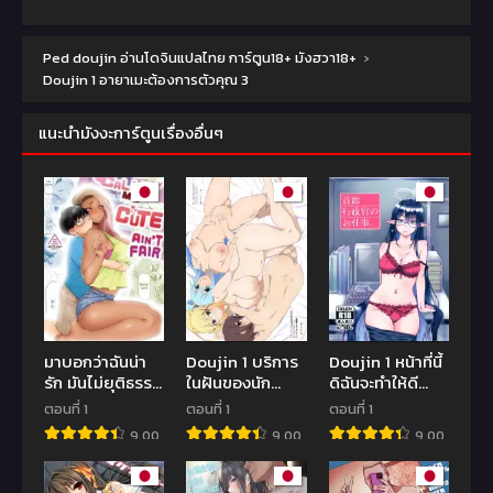
Ped doujin อ่านโดจินแปลไทย การ์ตูน18+ มังฮวา18+
›
Doujin 1 อายาเมะต้องการตัวคุณ 3
แนะนำมังงะการ์ตูนเรื่องอื่นๆ
มาบอกว่าฉันน่า
Doujin 1 บริการ
Doujin 1 หน้าที่นี้
รัก มันไม่ยุติธรร
ในฝันของนัก
ดิฉันจะทำให้ดี
เลย[Misaki
ผจญภัย
ที่สุด
ตอนที่ 1
ตอนที่ 1
ตอนที่ 1
(BUTA)] Kawaii
[PuruMetal]
[Tenkiame
9.00
9.00
9.00
no wa Zurui
Succubus-san
(Yuki Wosora)]
Callin’ me Cute
no Miseru
Shuseki
Ain’t Fair
Yume no Naka
Gyouseikan no