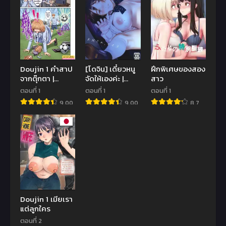
Doujin 1 คำสาป
[โดจิน] เดี๋ยวหนู
ฝึกพิเศษของสอง
จากตุ๊กตา |
จัดให้เองค่ะ |
สาว
[Arisane] Hex
[Hanamuguri
ตอนที่ 1
ตอนที่ 1
ตอนที่ 1
Doll
(Tomiyama
9.00
9.00
8.7
Akiji)] Otou-
san, Ii yo | It’s
Okay, Dad
Doujin 1 เมียเรา
แต่ลูกใคร
ตอนที่ 2