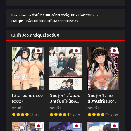
Ped doujin อ่านโดจินแปลไทย การ์ตูน18+ มังฮวา18+
›
Doujin 1 เพื่อนสมัยก่อนเป็นสาวขายบริการ
แนะนำมังงะการ์ตูนเรื่องอื่นๆ
ได้เอาจนหมดแรง
Doujin 1 สั่งสอน
Doujin 1 สาย
(C82)
บทเรียนให้น้อง
สัมพันธ์ที่เริ่มจาก
[Nanimoshinai
ชายตัวแสบ
งานโรงเรียน |
ตอนที่ 1
ตอนที่ 1
ตอนที่ 1
(Sasamori
[Itaba Hiroshi]
8.5
9.00
9.00
Tomoe)] Hakka
Okasaretai
(Hyouka)
Kanojo 1