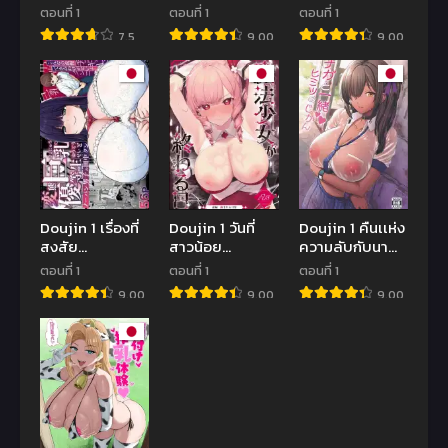
Hamichichi
พี่โอตาคุ |
ลูกน้องอกตู้มของ
ตอนที่ 1
ตอนที่ 1
ตอนที่ 1
Onee-san
[Yawaraka
ฉัน 2 | (C96)
7.5
9.00
9.00
~Kinyoubi wa
Taiyou
[Ichibocchi
Hentai~ Ch. 1 –
(Shake)]
(Ichinomiya
I Wash Your
Mesugaki
Yuu)] Kyonyuu
Car
Kouhai Sasoi
Itoko ga Iru
Uke Hon
Kyuuka 2
Doujin 1 เรื่องที่
Doujin 1 วันที่
Doujin 1 คืนเเห่ง
สงสัย
สาวน้อย
ความลับกับนา
[NanokaH]
เวทมนตร์จบลง
กะ(C104) [Uma
ตอนที่ 1
ตอนที่ 1
ตอนที่ 1
Hentai kyonyū
[Beans Mame
no Hone (Toba
9.00
9.00
9.00
no yūtōsei to
(Mochiji)]
Yuga)]Naga to
nōpan danshi
Mahou Shoujo
Issho Himitsu
no Tanaka-kun
ga Owaru Hi
no Jikan
~Mushibamareru
Nichijou~