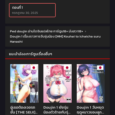
ตอนที่ 1
กรกฎาคม 30, 2025
Ped doujin อ่านโดจินแปลไทย การ์ตูน18+ มังฮวา18+
›
Doujin 1 เรื่องราวการจีบรุ่นน้อง [MM] Kouhai to Ichaicha suru
Hanashi
แนะนำมังงะการ์ตูนเรื่องอื่นๆ
อู่เธอต้องเจอรถ
Doujin 1 ยัยรุ่น
Doujin 1 วันหยุด
ชั้น [THE SEIJI]
น้องตัวร้ายกับรุ่น
ฤดูหนาวของลูกพี่