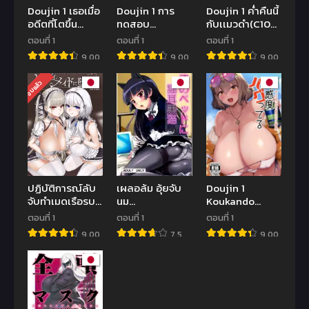
Doujin 1 เธอเมื่อ
Doujin 1 การ
Doujin 1 ค่ำคืนนี้
อดีตที่โตขึ้น
ทดสอบ
กับเเมวดำ(C104)
เเล้ว[Yakiniku
ลูกเขย(C97)
[Titano-
ตอนที่ 1
ตอนที่ 1
ตอนที่ 1
Teikoku
[Inbou no
makhia
9.00
9.00
9.00
(MGMEE)] Koko
Teikoku (IN-KA
(Mikaduchi)]
Jidai ni Futta
of the Dead)]
Konya wa
จบแล้ว
Manager ga
Seigou!!
Kuroneko to
Rebechi
Kurosawa-ryuu
YouCha ni
Kozukuri Muko
Natte ita Ken
Shiken
ปฏิบัติการณ์ลับ
เผลอล้ม อุ้ยจับ
Doujin 1
จับทำเมดเรือรบ
นม
Koukando
[Fatalpulse
[Necrolincer
Bugtteru
ตอนที่ 1
ตอนที่ 1
ตอนที่ 1
(Asanagi)]
(Kimoto
Bugged
9.00
7.5
9.00
Lady, Maid ni
Kanata)] Ore
Relationship
Otsu – Lady,
no Bed ni
(Goddess of
Fallen Maid
Nekomimi
Victory Nikke)
Kuroneko