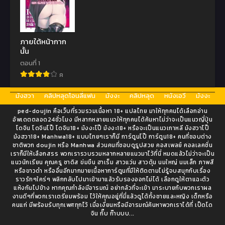
ภายใต้หน้ากาก
นั้น
ตอนที่ 1
8
มังฮวา
คลิปหลุดโอนลี่แฟน
มังงะ
คลิปหลุด
หนังเอวี
มังงะ
ped-doujin คือเว็บที่รวมรวมเนื้อหา 18+ แปลไทย มาให้ทุกคนได้เลือกอ่าน
อัพเดตตลอด24ชั่วโมง มีหลากหลายแนวให้ทุกคนได้ค้นหาไม่ว่าจะเป็นแนวญี่ปุ่น
โดจิน โดจินโป๊ โดจิน18+ มังงะโป๊ มังงะ18+ หรือจะเป็นแนวเกาหลี มังฮวาโป๊
มังฮวา18+ Manhwa18+ แบบไทยๆเราก็มี การ์ตูนโป๊ การ์ตูน18+ คนที่ชอบต่าง
ชาติพวก doujin หรือ Manhwa ส่วนคนที่ชอบดูรูปสวย คอสเพลย์ คอลเลคชั่น
เราก็มีให้เลือกสรร พวกเรารวบรวมหลากหลายแนวมาไว้ที่นี่ หมดแล้วไม่ว่าจะเป็น
แนวนักเรียน คุณครู ซาดิส ข่มขืน ฮาเร็ม สาวแว่น สาวดุ้น นมใหญ่ นมเล็ก ภาพสี
หรือขาวดำ หรืออื่นอีกมากมายเนื้อหาการ์ตูนที่มีให้ติดตามไม่รู้จบสนุกกับเรื่อง
ราวรักๆใคร่ๆ พลิกกลับไปมาเข้ามาแล้วรับรองออกไม่ได้ เลือกดูให้ตาแฉะตัว
แห้งกันไปข้าง หากคุณกำลังมีอารมณ์ อย่ากลัวที่จะเข้า มาระบายกับพวกเราผล
งานดีๆที่พวกเราเตรียมพร้อม ไว้ให้คุณอยู่ที่นี่แล้วดูได้ทั้งชายและหญิง เด็กหรือ
คนแก่ มีพร้อมรับทุกเพศทุกไว้ เมื่อเงี่ยนหรือมีอารมณ์ค้นหาพวกเราได้ที่ เป็ดโด
จิน กั๊บ ก๊าบบบ...