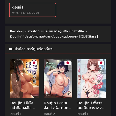
ตอนที่ 1
พฤษภาคม 23, 2026
Ped doujin อ่านโดจินแปลไทย การ์ตูน18+ มังฮวา18+
›
Doujin 1 โปรดรับความเห็นแก่ตัวของหนูด้วยนะคะ | [DJSGlass]
แนะนำมังงะการ์ตูนเรื่องอื่นๆ
Doujin 1 นี่คือ
Doujin 1 อายะ
Doujin 1 พี่สาว
หน้าที่ของฉัน |
จัง… ไลฟ์สดบท
ผมเป็นดาราAV
(C95) [Enokoro
รัก | [Ink
[Deko ga
ตอนที่ 1
ตอนที่ 2
ตอนที่ 1