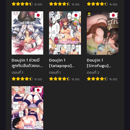
Kurage
Complex
Areba Boko ga
9.00
9.00
9.00
(NOSA)]
(Tomohiro
Aru.] Ore no
Kurosawa-ke
Kai)]
Ane ga AV
no Inshuu
Joyuu!_
(Love Live!
Sunshine!!)
Doujin 1 ช่วยมี
Doujin 1
Doujin 1
ลูกกับฉันด้วยนะ
[tatapopo]
[Sirofugu]
คะ (SC2019
Nichijo Kaihen
Kakuregoto
ตอนที่ 1
ตอนที่ 1
ตอนที่ 2
Autumn)
~Jugyo de
9.00
9.00
9.00
[Nigatsu no
Petto ga
Santousei
Kubarareta~
(Asaka)] You’ll
เมื่อจู่ๆก็มีวิชาใหม่
Make Me iLL
เกิดขึ้นพร้อมกับ
(Girls’
สัตว์เลี้ยงที่ดูยัง
Frontline)
ไงก็ไม่ใช่สัตว์
เลี้ยงปกติ