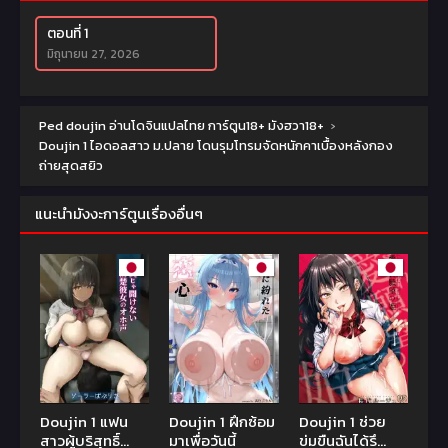
ตอนที่ 1
มิถุนายน 27, 2026
Ped doujin อ่านโดจินแปลไทย การ์ตูน18+ มังฮวา18+
›
Doujin 1 ไอดอลสาว ม.ปลาย โดนรุมโทรมจัดหนักคาเบื้องหลังกอง
ถ่ายสุดสยิว
แนะนำมังงะการ์ตูนเรื่องอื่นๆ
Doujin 1 แฟน
Doujin 1 ฝึกซ้อม
Doujin 1 ช่วย
สาวผู้บริสุทธิ์
มาเพื่อวันนี้
ข่มขืนฉันได้รึ