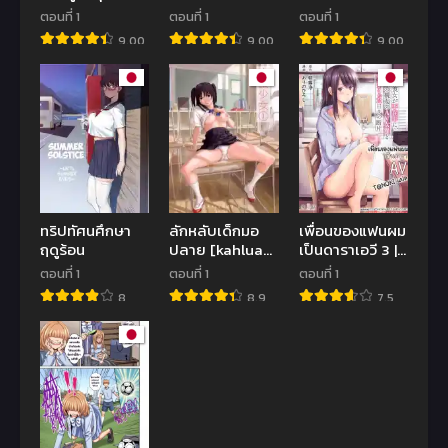
[Sora Paprika]
เปล่า
ตอนที่ 1
ตอนที่ 1
ตอนที่ 1
Kareshi ja
[Nagashiro
9.00
9.00
9.00
kikenai seiso
Rouge] Aisare
kanojo no Oho
Ganbou no
koe
Hime – Love
Me Naked
ทริปทัศนศึกษา
ลักหลับเด็กมอ
เพื่อนของแฟนผม
ฤดูร้อน
ปลาย [kahlua
เป็นดาราเอวี 3 |
suzuki]
[Arino Hiroshi]
ตอนที่ 1
ตอนที่ 1
ตอนที่ 1
Suimitsu
Boku no
8
8.9
7.5
Shoujo 1
Kanojo ga
(decensored)
Fuzaichuu ni,
Kanojo no
Shinyuu no AV
Joyuu to
Hamemakutta
Hibi no
Danpen – 3