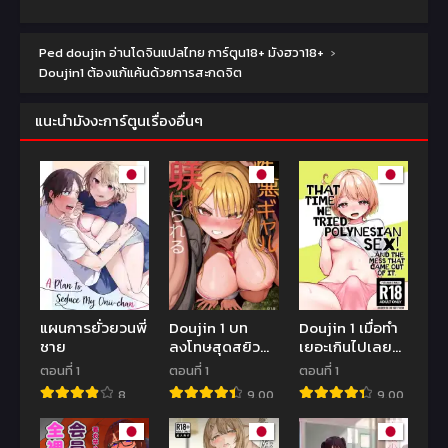
Ped doujin อ่านโดจินแปลไทย การ์ตูน18+ มังฮวา18+
›
Doujin1 ต้องแก้แค้นด้วยการสะกดจิต
แนะนำมังงะการ์ตูนเรื่องอื่นๆ
แผนการยั่วยวนพี่
Doujin 1 บท
Doujin 1 เมื่อทำ
ชาย
ลงโทษสุดสยิว
เยอะเกินไปเลย
ของยัยแกลจอม
ต้องทำคามกฎที่
ตอนที่ 1
ตอนที่ 1
ตอนที่ 1
แสบ
ตั้งเอาไว้
8
9.00
9.00