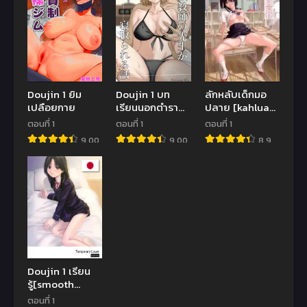
Doujin 1 ยิม
Doujin 1 บท
ลักหลับเด็กมอ
เปลือยกาย
เรียนนอกตำรา
ปลาย [kahlua
ของครูคาชิวางิ |
suzuki]
ตอนที่ 1
ตอนที่ 1
ตอนที่ 1
[Hakoniwa
Suimitsu
9.00
9.00
8.9
Alice (Kei)]
Shoujo 1
Kateikyoushi
(decensored)
no Sensei ga
Netorareru
Hanashi
[Digital
Doujin 1 เรียน
รู้[smooth
(Nakamura
ตอนที่ 1