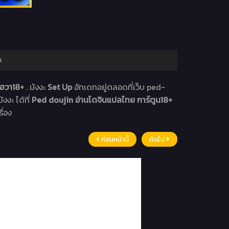
4
งฮวา18+
. มังงะ
Set Up
อัทเดทอยู่ตลอดที่เว็บ ped-
งงะ ได้ที่
Ped doujin อ่านโดจินแปลไทย การ์ตูน18+
ื่อง
ก่อนหน้านี้
ถัดไป