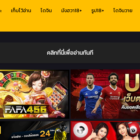
ะ
เก็บไว้อ่าน
โดจิน
มังฮวา18+
รูป18+
โดจินวาย
คลิกที่นี่เพื่ออ่านทันที