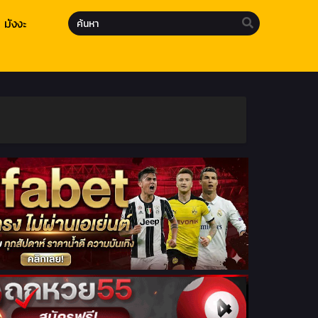
มังงะ