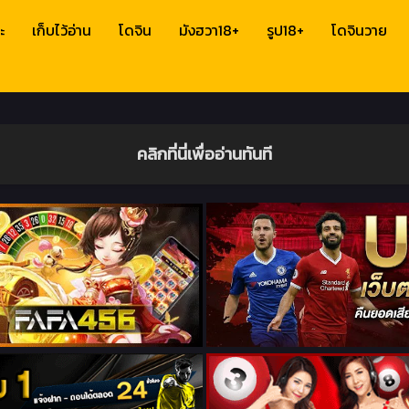
ะ
เก็บไว้อ่าน
โดจิน
มังฮวา18+
รูป18+
โดจินวาย
คลิกที่นี่เพื่ออ่านทันที