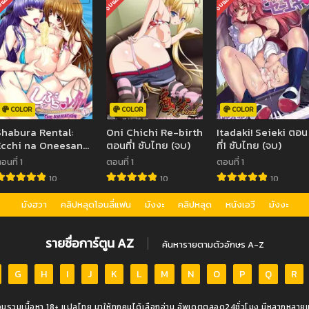
แล้ว
จบแล้ว
จบแล้ว
COLOR
COLOR
COLOR
Shabura Rental:
Oni Chichi Re-birth
Itadaki! Seieki ตอน
Ecchi na Oneesan
ตอนที่1 ซับไทย (จบ)
ที่1 ซับไทย (จบ)
to no Eroero Rental
อนที่ 1
ตอนที่ 1
ตอนที่ 1
Obenkyou The
10
10
10
Animation ตอนที่ 1
ซับไทย (จบ)
มังฮวา
คลิปหลุดโอนลี่แฟน
มังงะ
คลิปหลุด
หนังเอวี
มังงะ
รายชื่อการ์ตูน AZ
ค้นหารายตามตัวอักษร A-Z
G
H
I
J
K
L
M
N
O
P
Q
R
วมรวมเนื้อหา 18+ แปลไทย มาให้ทุกคนได้เลือกอ่าน อัพเดตตลอด24ชั่วโมง มีหลากหลายแน