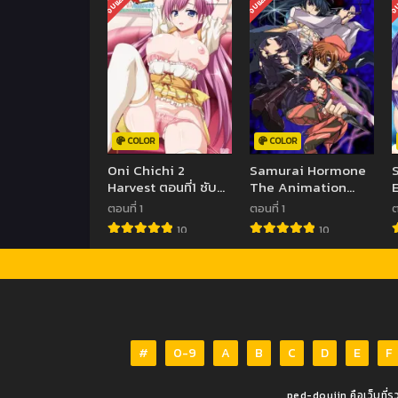
จบแล้ว
จบแล้ว
จบ
COLOR
COLOR
Oni Chichi 2
Samurai Hormone
Harvest ตอนที่1 ซับ
The Animation
ไทย (จบ)
ตอนที่1 ซับไทย (จบ)
ตอนที่ 1
ตอนที่ 1
ต
10
10
#
0-9
A
B
C
D
E
F
ped-doujin คือเว็บที่ร