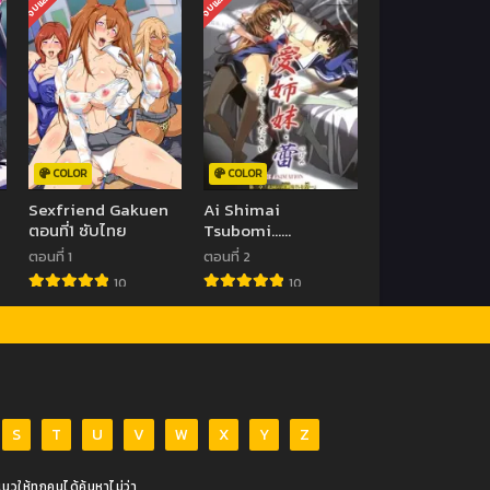
จบแล้ว
จบแล้ว
COLOR
COLOR
Sexfriend Gakuen
Ai Shimai
ตอนที่1 ซับไทย
Tsubomi…
Kegashite Kudasai
ตอนที่ 1
ตอนที่ 2
ตอนที่ 1-2 ซับไทย
10
10
(จบ)
S
T
U
V
W
X
Y
Z
วให้ทุกคนได้ค้นหาไม่ว่า