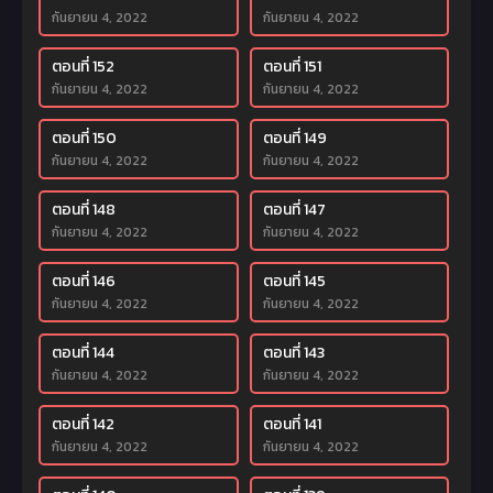
กันยายน 4, 2022
กันยายน 4, 2022
ตอนที่ 152
ตอนที่ 151
กันยายน 4, 2022
กันยายน 4, 2022
ตอนที่ 150
ตอนที่ 149
กันยายน 4, 2022
กันยายน 4, 2022
ตอนที่ 148
ตอนที่ 147
กันยายน 4, 2022
กันยายน 4, 2022
ตอนที่ 146
ตอนที่ 145
กันยายน 4, 2022
กันยายน 4, 2022
ตอนที่ 144
ตอนที่ 143
กันยายน 4, 2022
กันยายน 4, 2022
ตอนที่ 142
ตอนที่ 141
กันยายน 4, 2022
กันยายน 4, 2022