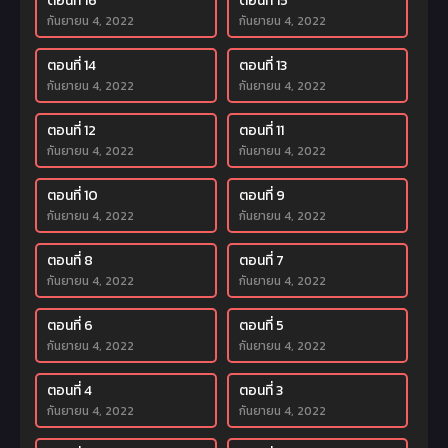
ตอนที่ 16
ตอนที่ 15
กันยายน 4, 2022
กันยายน 4, 2022
ตอนที่ 14
ตอนที่ 13
กันยายน 4, 2022
กันยายน 4, 2022
ตอนที่ 12
ตอนที่ 11
กันยายน 4, 2022
กันยายน 4, 2022
ตอนที่ 10
ตอนที่ 9
กันยายน 4, 2022
กันยายน 4, 2022
ตอนที่ 8
ตอนที่ 7
กันยายน 4, 2022
กันยายน 4, 2022
ตอนที่ 6
ตอนที่ 5
กันยายน 4, 2022
กันยายน 4, 2022
ตอนที่ 4
ตอนที่ 3
กันยายน 4, 2022
กันยายน 4, 2022