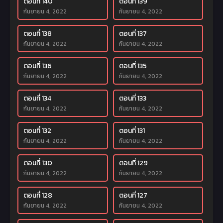
ตอนที่ 140
ตอนที่ 139
กันยายน 4, 2022
กันยายน 4, 2022
ตอนที่ 138
ตอนที่ 137
กันยายน 4, 2022
กันยายน 4, 2022
ตอนที่ 136
ตอนที่ 135
กันยายน 4, 2022
กันยายน 4, 2022
ตอนที่ 134
ตอนที่ 133
กันยายน 4, 2022
กันยายน 4, 2022
ตอนที่ 132
ตอนที่ 131
กันยายน 4, 2022
กันยายน 4, 2022
ตอนที่ 130
ตอนที่ 129
กันยายน 4, 2022
กันยายน 4, 2022
ตอนที่ 128
ตอนที่ 127
กันยายน 4, 2022
กันยายน 4, 2022