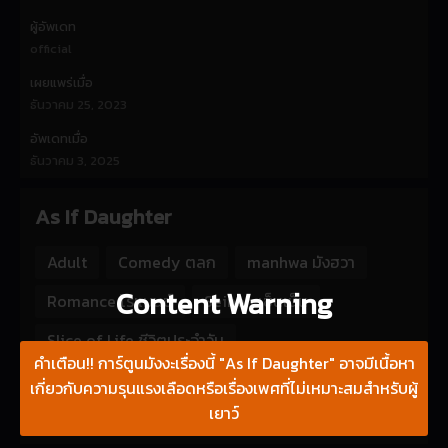
ผู้อัพเดท
official
เผยแพร่เมื่อ
ธันวาคม 25, 2023
อัพเดทเมื่อ
ธันวาคม 3, 2025
As If Daughter
Adult
Comedy ตลก
manhwa มังฮวา
Content Warning
Romance โรแมนซ์
Seinen เซ็นเน็น
Slice of Life ชีวิตประจำวัน
คำเตือน!! การ์ตูนมังงะเรื่องนี้ "As If Daughter" อาจมีเนื้อหา
เกี่ยวกับความรุนแรงเลือดหรือเรื่องเพศที่ไม่เหมาะสมสำหรับผู้
เรื่องย่อ As If Daughter
เยาว์
As If Daughter