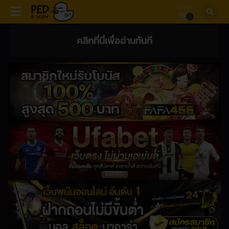
DARK?
คลิกที่นี่เพื่ออ่านทันที