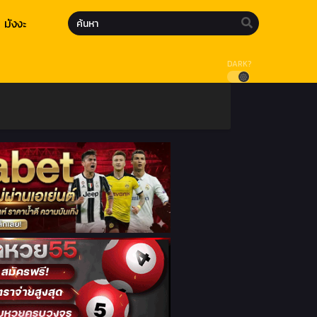
มังงะ
DARK?