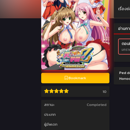
เรื่อง
อ่านก
ตอนที
มกราค
Ped do
Bookmark
Honoo
10
สถานะ
Completed
ประเภท
ผู้อัพเดท