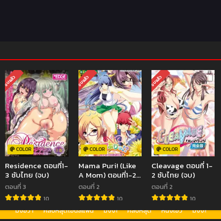
จบแล้ว
จบแล้ว
จบแล้ว
COLOR
COLOR
COLOR
Residence ตอนที่1-
Mama Puri! (Like
Cleavage ตอนที่ 1-
3 ซับไทย (จบ)
A Mom) ตอนที่1-2
2 ซับไทย (จบ)
ซับไทย (จบ)
ตอนที่ 3
ตอนที่ 2
ตอนที่ 2
10
10
10
มังฮวา
คลิปหลุดโอนลี่แฟน
มังงะ
คลิปหลุด
หนังเอวี
มังงะ