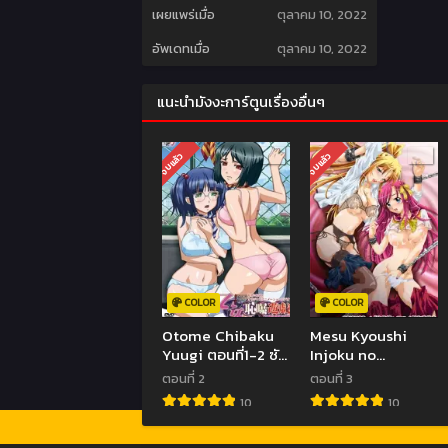
เผยแพร่เมื่อ
ตุลาคม 10, 2022
อัพเดทเมื่อ
ตุลาคม 10, 2022
แนะนำมังงะการ์ตูนเรื่องอื่นๆ
จบแล้ว
จบแล้ว
COLOR
COLOR
Otome Chibaku
Mesu Kyoushi
Yuugi ตอนที่1-2 ซับ
Injoku no
ไทย (จบ)
Kyoushitsu ตอนที่
ตอนที่ 2
ตอนที่ 3
1-3 ซับไทย (จบ)
10
10