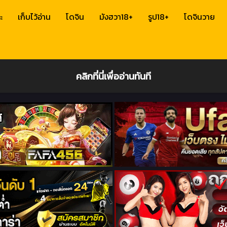
ะ
เก็บไว้อ่าน
โดจิน
มังฮวา18+
รูป18+
โดจินวาย
คลิกที่นี่เพื่ออ่านทันที