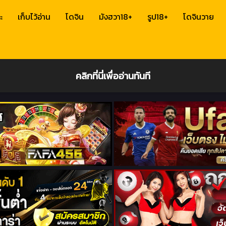
ะ
เก็บไว้อ่าน
โดจิน
มังฮวา18+
รูป18+
โดจินวาย
คลิกที่นี่เพื่ออ่านทันที