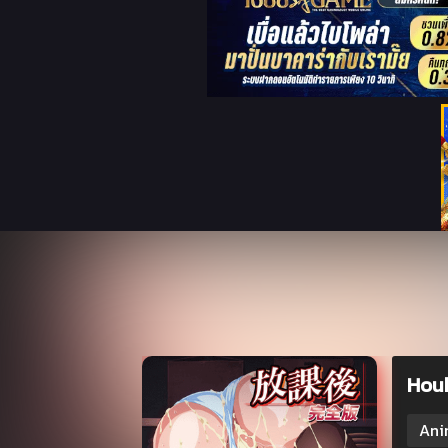
Houk
Ani