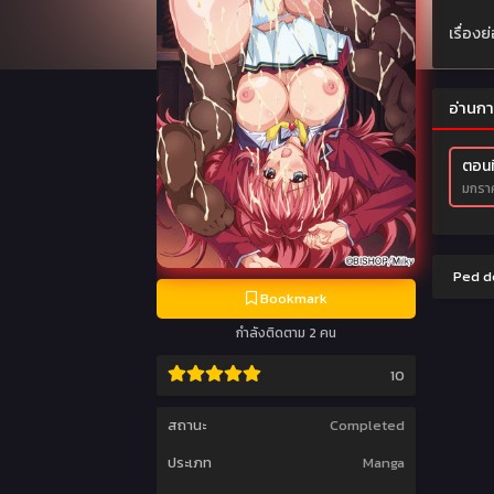
เรื่อง
อ่านกา
ตอนที
มกราค
Ped do
Bookmark
กำลังติดตาม 2 คน
10
สถานะ
Completed
ประเภท
Manga