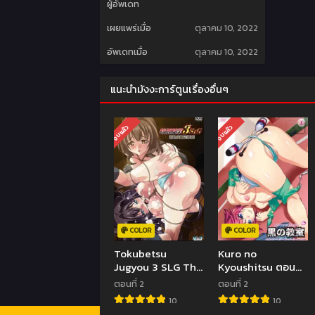
ผู้อัพเดท
เผยแพร่เมื่อ
ตุลาคม 10, 2022
อัพเดทเมื่อ
ตุลาคม 10, 2022
แนะนำมังงะการ์ตูนเรื่องอื่นๆ
จบแล้ว
จบแล้ว
COLOR
COLOR
Tokubetsu
Kuro no
Jugyou 3 SLG The
Kyoushitsu ตอน
Animation ตอน
ที่1-2 ซับไทย (จบ)
ตอนที่ 2
ตอนที่ 2
ที่1-2 ซับไทย (จบ)
10
10