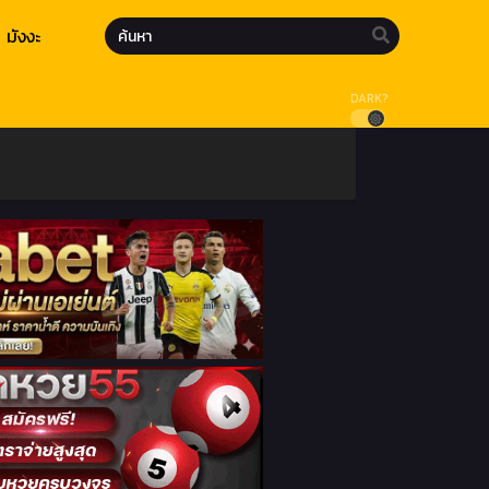
มังงะ
DARK?