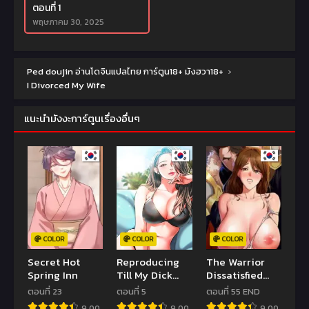
ตอนที่ 1
พฤษภาคม 30, 2025
Ped doujin อ่านโดจินแปลไทย การ์ตูน18+ มังฮวา18+
›
I Divorced My Wife
แนะนำมังงะการ์ตูนเรื่องอื่นๆ
COLOR
COLOR
COLOR
Secret Hot
Reproducing
The Warrior
Spring Inn
Till My Dick
Dissatisfied
Falls Off
with Everyone
ตอนที่ 23
ตอนที่ 5
ตอนที่ 55 END
9.00
9.00
9.00