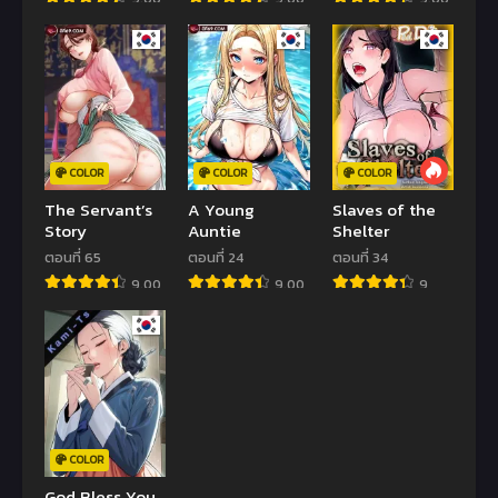
COLOR
COLOR
COLOR
The Servant’s
A Young
Slaves of the
Story
Auntie
Shelter
ตอนที่ 65
ตอนที่ 24
ตอนที่ 34
9.00
9.00
9
COLOR
God Bless You