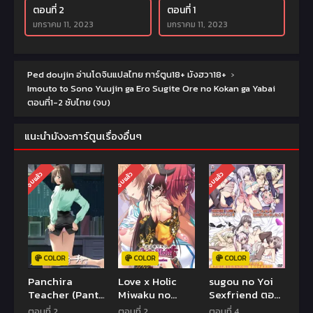
ตอนที่ 2
ตอนที่ 1
มกราคม 11, 2023
มกราคม 11, 2023
Ped doujin อ่านโดจินแปลไทย การ์ตูน18+ มังฮวา18+
›
Imouto to Sono Yuujin ga Ero Sugite Ore no Kokan ga Yabai
ตอนที่1-2 ซับไทย (จบ)
แนะนำมังงะการ์ตูนเรื่องอื่นๆ
จบแล้ว
จบแล้ว
จบแล้ว
COLOR
COLOR
COLOR
Panchira
Love x Holic
sugou no Yoi
Teacher (Panty
Miwaku no
Sexfriend ตอน
Flash Teacher)
Otome to
ที่ 1-4 ซับไทย
ตอนที่ 2
ตอนที่ 2
ตอนที่ 4