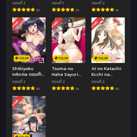
Kizukikata ตอน
vs. Sakunyuu
2 ซับไทย (จบ)
ตอนที่ 2
ตอนที่ 1
ตอนที่ 2
ที่1-2 ซับไทย
Ouendan! ตอน
10
10
10
ที่1 ซับไทย (จบ)
จบแล้ว
จบแล้ว
จบแล้ว
COLOR
COLOR
COLOR
Shikiyoku
Tsuma no
Ai no Katachi:
Infinite ตอนที่1-
Haha Sayuri
Ecchi na
2 ซับไทย
ตอนที่ 1-2 ซับ
Onnanoko wa
ตอนที่ 2
ตอนที่ 2
ตอนที่ 2
ไทย (จบ)
Kirai… Desu ka?
10
10
10
ตอนที่1-2 ซับไทย
(จบ)
จบแล้ว