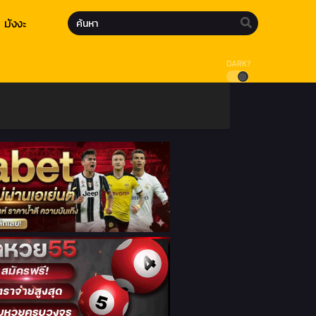
มังงะ
DARK?