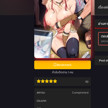
เรื่องย
อ่านกา
ตอนที
มกราค
Ped do
Bookmark
กำลังติดตาม 1 คน
10
สถานะ
Completed
ประเภท