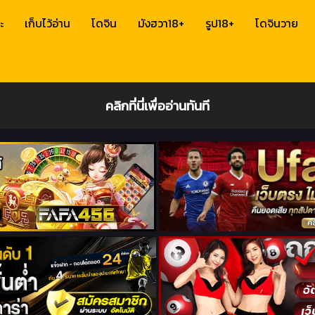
ะ
เก็บไว้อ่าน
โดจิน
มังฮวา18+
รูป18+
โดจินวาย
คลิกที่นี่เพื่ออ่านทันที