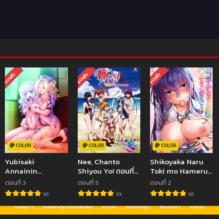
จบแล้ว
จบแล้ว
จบแล้ว
COLOR
COLOR
COLOR
Yubisaki
Nee, Chanto
Shikoyaka Naru
Annainin
Shiyou Yo! ตอนที่1-
Toki mo Hameru
Shirudaku Settai
5 ซับไทย (จบ)
Toki mo ตอนที่1-2
ตอนที่ 3
ตอนที่ 5
ตอนที่ 2
Okawari
ซับไทย (จบ)
10
10
10
Sanhaime ตอนที่1-
มังฮวา
คลิปหลุดโอนลี่แฟน
มังงะ
คลิปหลุด
หนังเอวี
มังงะ
3 ซับไทย (จบ)