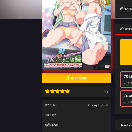
เรื่อง
อ่านกา
ตอนที
Bookmark
มกราค
10
ตอนที
มกราค
สถานะ
Completed
ประเภท
ผู้อัพเดท
Ped do