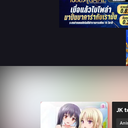
JK t
Ani