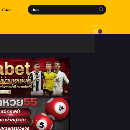
มังงะ
DARK?