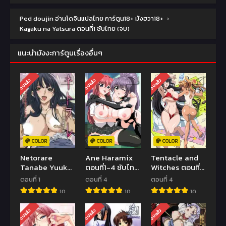
Ped doujin อ่านโดจินแปลไทย การ์ตูน18+ มังฮวา18+
›
Kagaku na Yatsura ตอนที่1 ซับไทย (จบ)
แนะนำมังงะการ์ตูนเรื่องอื่นๆ
จบแล้ว
จบแล้ว
จบแล้ว
COLOR
COLOR
COLOR
Netorare
Ane Haramix
Tentacle and
Tanabe Yuuka
ตอนที่1-4 ซับไทย
Witches ตอนที่
no Dokuhaku
(จบ)
1-4 ซับไทย (จบ)
ตอนที่ 1
ตอนที่ 4
ตอนที่ 4
ตอนที่ 1 ซับไทย
10
10
10
(จบ)
จบแล้ว
จบแล้ว
จบแล้ว