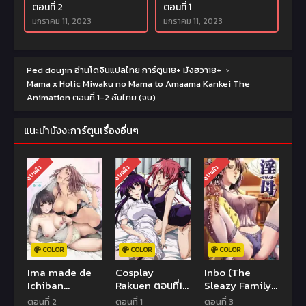
ตอนที่ 2
ตอนที่ 1
มกราคม 11, 2023
มกราคม 11, 2023
Ped doujin อ่านโดจินแปลไทย การ์ตูน18+ มังฮวา18+
›
Mama x Holic Miwaku no Mama to Amaama Kankei The
Animation ตอนที่ 1-2 ซับไทย (จบ)
แนะนำมังงะการ์ตูนเรื่องอื่นๆ
จบแล้ว
จบแล้ว
จบแล้ว
COLOR
COLOR
COLOR
Ima made de
Cosplay
Inbo (The
Ichiban
Rakuen ตอนที่1
Sleazy Family)
Yokatta Sex
ซับไทย (จบ)
(SS1) ตอนที่1-3
ตอนที่ 2
ตอนที่ 1
ตอนที่ 3