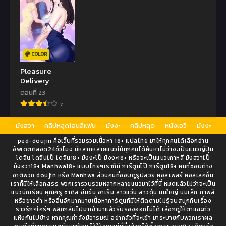
COLOR
Pleasure
Delivery
ตอนที่ 23
7
มังฮวา
คลิปหลุดโอนลี่แฟน
มังงะ
คลิปหลุด
หนังเอวี
มังงะ
ped-doujin คือเว็บที่รวมรวมเนื้อหา 18+ แปลไทย มาให้ทุกคนได้เลือกอ่าน
อัพเดตตลอด24ชั่วโมง มีหลากหลายแนวให้ทุกคนได้ค้นหาไม่ว่าจะเป็นแนวญี่ปุ่น
โดจิน โดจินโป๊ โดจิน18+ มังงะโป๊ มังงะ18+ หรือจะเป็นแนวเกาหลี มังฮวาโป๊
มังฮวา18+ Manhwa18+ แบบไทยๆเราก็มี การ์ตูนโป๊ การ์ตูน18+ คนที่ชอบต่าง
ชาติพวก doujin หรือ Manhwa ส่วนคนที่ชอบดูรูปสวย คอสเพลย์ คอลเลคชั่น
เราก็มีให้เลือกสรร พวกเรารวบรวมหลากหลายแนวมาไว้ที่นี่ หมดแล้วไม่ว่าจะเป็น
แนวนักเรียน คุณครู ซาดิส ข่มขืน ฮาเร็ม สาวแว่น สาวดุ้น นมใหญ่ นมเล็ก ภาพสี
หรือขาวดำ หรืออื่นอีกมากมายเนื้อหาการ์ตูนที่มีให้ติดตามไม่รู้จบสนุกกับเรื่อง
ราวรักๆใคร่ๆ พลิกกลับไปมาเข้ามาแล้วรับรองออกไม่ได้ เลือกดูให้ตาแฉะตัว
แห้งกันไปข้าง หากคุณกำลังมีอารมณ์ อย่ากลัวที่จะเข้า มาระบายกับพวกเราผล