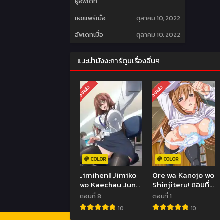
ผู้อัพเดท
เผยแพร่เมื่อ
ตุลาคม 10, 2022
อัพเดทเมื่อ
ตุลาคม 10, 2022
แนะนำมังงะการ์ตูนเรื่องอื่นๆ
จบแล้ว
จบแล้ว
COLOR
COLOR
Jimihen!! Jimiko
Ore wa Kanojo wo
wo Kaechau Jun
Shinjiteru! ตอนที่1
Isei Kouyuu!! ตอน
ซับไทย (จบ)
ตอนที่ 8
ตอนที่ 1
ที่1-8 ซับไทย (จบ)
10
10