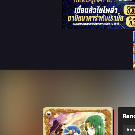
Ranc
Ani