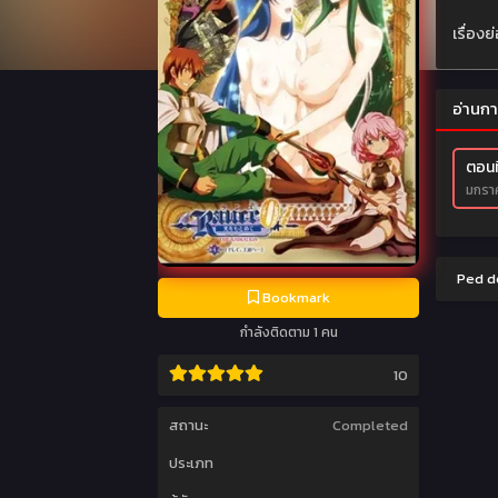
เรื่อง
อ่านกา
ตอนที
มกราค
Ped do
Bookmark
กำลังติดตาม 1 คน
10
สถานะ
Completed
ประเภท