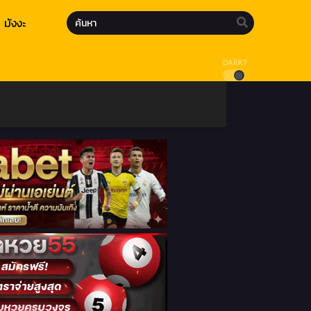
มังงะ
DARK?