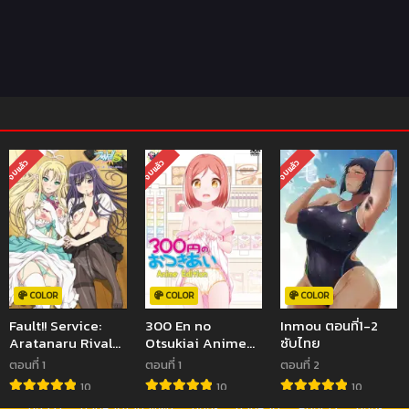
จบแล้ว
จบแล้ว
จบแล้ว
COLOR
COLOR
COLOR
Fault!! Service:
300 En no
Inmou ตอนที่1-2
Aratanaru Rival
Otsukiai Anime
ซับไทย
ตอนที่ 1 ซับไทย (จบ)
Edition ตอนที่1 ซับ
ตอนที่ 1
ตอนที่ 1
ตอนที่ 2
ไทย (จบ)
10
10
10
มังฮวา
คลิปหลุดโอนลี่แฟน
มังงะ
คลิปหลุด
หนังเอวี
มังงะ