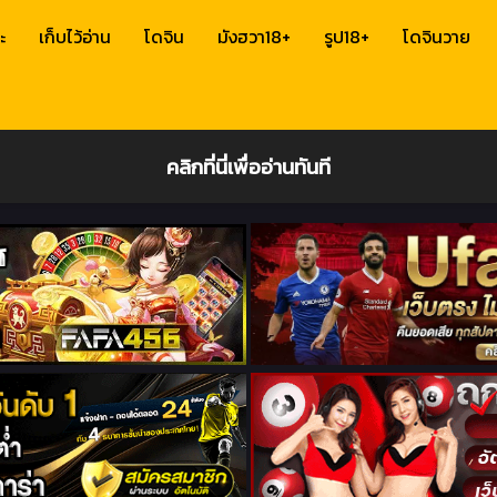
ะ
เก็บไว้อ่าน
โดจิน
มังฮวา18+
รูป18+
โดจินวาย
คลิกที่นี่เพื่ออ่านทันที