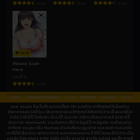
9.00
9.00
9.00
COLOR
Please Scan
Here
ตอนที่ 9
9.00
มังฮวา
คลิปหลุดโอนลี่แฟน
มังงะ
คลิปหลุด
หนังเอวี
มังงะ
ped-doujin คือเว็บที่รวมรวมเนื้อหา 18+ แปลไทย มาให้ทุกคนได้เลือกอ่าน
อัพเดตตลอด24ชั่วโมง มีหลากหลายแนวให้ทุกคนได้ค้นหาไม่ว่าจะเป็นแนวญี่ปุ่น
โดจิน โดจินโป๊ โดจิน18+ มังงะโป๊ มังงะ18+ หรือจะเป็นแนวเกาหลี มังฮวาโป๊
มังฮวา18+ Manhwa18+ แบบไทยๆเราก็มี การ์ตูนโป๊ การ์ตูน18+ คนที่ชอบต่าง
ชาติพวก doujin หรือ Manhwa ส่วนคนที่ชอบดูรูปสวย คอสเพลย์ คอลเลคชั่น
เราก็มีให้เลือกสรร พวกเรารวบรวมหลากหลายแนวมาไว้ที่นี่ หมดแล้วไม่ว่าจะเป็น
แนวนักเรียน คุณครู ซาดิส ข่มขืน ฮาเร็ม สาวแว่น สาวดุ้น นมใหญ่ นมเล็ก ภาพสี