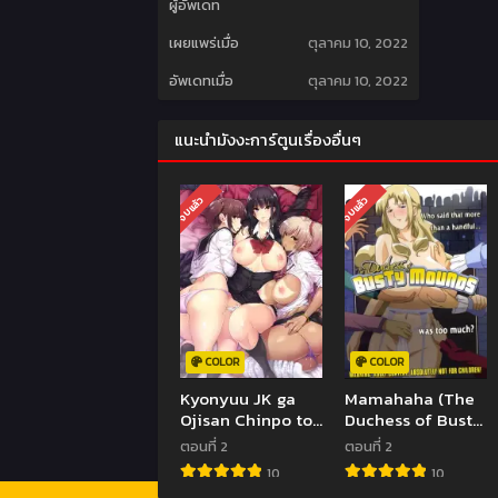
ผู้อัพเดท
เผยแพร่เมื่อ
ตุลาคม 10, 2022
อัพเดทเมื่อ
ตุลาคม 10, 2022
แนะนำมังงะการ์ตูนเรื่องอื่นๆ
จบแล้ว
จบแล้ว
COLOR
COLOR
Kyonyuu JK ga
Mamahaha (The
Ojisan Chinpo to
Duchess of Busty
Jupo Jupo
Mounds) ตอนที่ 1-2
ตอนที่ 2
ตอนที่ 2
Iyarashii Sex
ซับไทย (จบ)
10
10
Shitemasu. ตอน