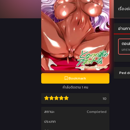
เรื่อง
อ่านกา
ตอนที
มกราค
Ped do
Bookmark
กำลังติดตาม 1 คน
10
สถานะ
Completed
ประเภท