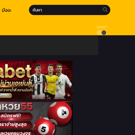
มังงะ
DARK?