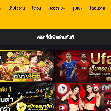
ะ
เก็บไว้อ่าน
โดจิน
มังฮวา18+
รูป18+
โดจินวาย
คลิกที่นี่เพื่ออ่านทันที