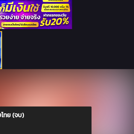
บไทย (จบ)